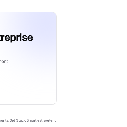
treprise
nent
ssements. Get Stack Smart est soutenu