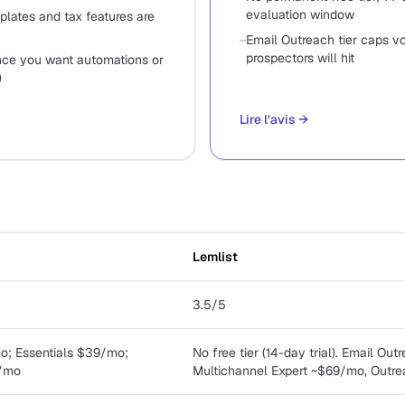
evaluation window
plates and tax features are
−
Email Outreach tier caps v
prospectors will hit
once you want automations or
)
Lire l'avis
→
Lemlist
3.5/5
o; Essentials $39/mo;
No free tier (14-day trial). Email O
/mo
Multichannel Expert ~$69/mo, Outr