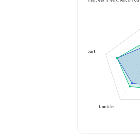
haut est mieux. Aucun out
Support
Lock-in