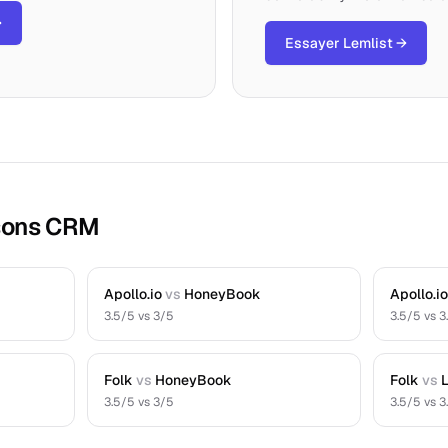
→
Essayer Lemlist
→
sons CRM
Apollo.io
vs
HoneyBook
Apollo.i
3.5
/5 vs
3
/5
3.5
/5 vs
3
Folk
vs
HoneyBook
Folk
vs
3.5
/5 vs
3
/5
3.5
/5 vs
3