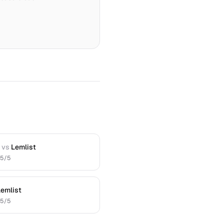
o
vs
Lemlist
.5
/5
Lemlist
.5
/5