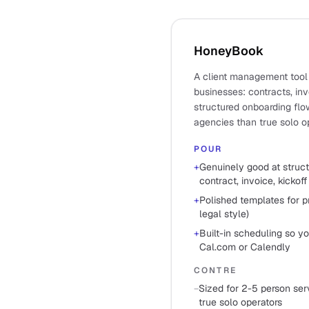
HoneyBook
A client management tool
businesses: contracts, inv
structured onboarding flo
agencies than true solo o
POUR
+
Genuinely good at struct
contract, invoice, kickoff
+
Polished templates for p
legal style)
+
Built-in scheduling so y
Cal.com or Calendly
CONTRE
−
Sized for 2-5 person ser
true solo operators