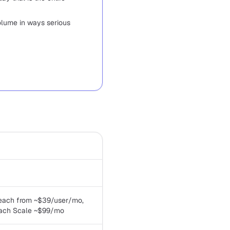
olume in ways serious
utreach from ~$39/user/mo,
each Scale ~$99/mo