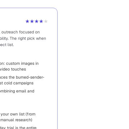
★★★★
★
l outreach focused on
ility. The right pick when
ct list.
ion: custom images in
 video touches
uces the burned-sender-
ost cold campaigns
mbining email and
your own list (from
, manual research)
y trial is the entire