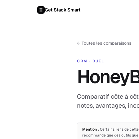
Aller au contenu
Get Stack Smart
←
Toutes les comparaisons
CRM
·
DUEL
Honey
Comparatif côte à côt
notes, avantages, inco
Mention :
Certains liens de cett
recommande que des outils que j'a