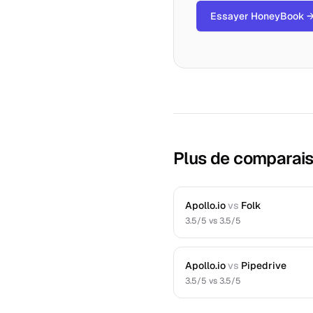
Essayer HoneyBook
Plus de comparai
Apollo.io
vs
Folk
3.5
/5 vs
3.5
/5
Apollo.io
vs
Pipedrive
3.5
/5 vs
3.5
/5