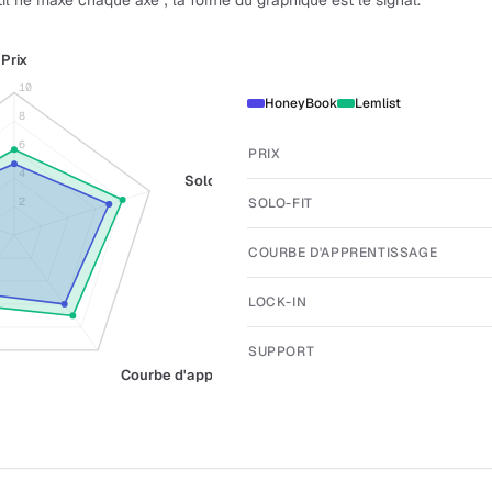
il ne maxe chaque axe ; la forme du graphique est le signal.
Prix
10
HoneyBook
Lemlist
8
6
PRIX
4
Solo-fit
SOLO-FIT
2
COURBE D'APPRENTISSAGE
LOCK-IN
SUPPORT
Courbe d'apprentissage