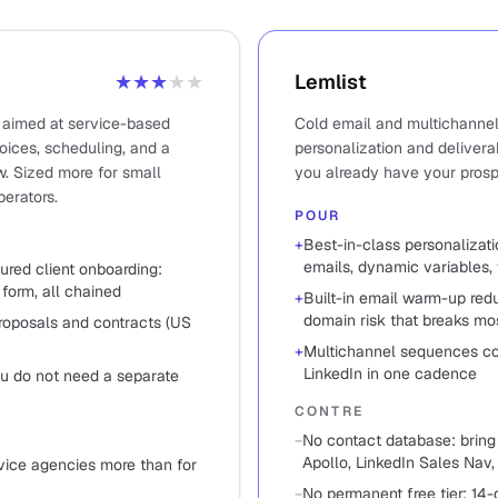
★★★
★★
Lemlist
 aimed at service-based
Cold email and multichanne
oices, scheduling, and a
personalization and deliverab
w. Sized more for small
you already have your prospe
perators.
POUR
+
Best-in-class personalizat
emails, dynamic variables,
ured client onboarding:
 form, all chained
+
Built-in email warm-up red
domain risk that breaks m
roposals and contracts (US
+
Multichannel sequences co
LinkedIn in one cadence
ou do not need a separate
CONTRE
−
No contact database: bring 
Apollo, LinkedIn Sales Nav
vice agencies more than for
−
No permanent free tier; 14-da