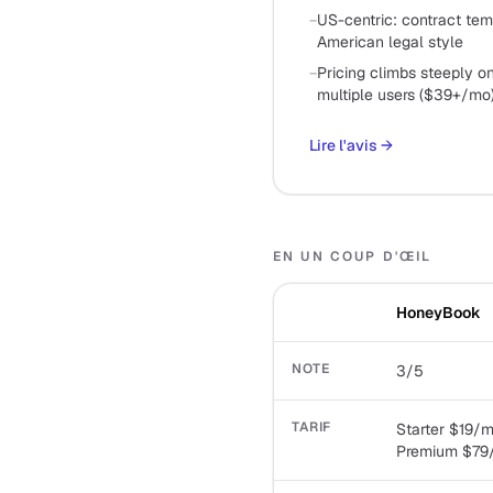
−
US-centric: contract tem
American legal style
−
Pricing climbs steeply 
multiple users ($39+/mo
Lire l'avis
→
EN UN COUP D'ŒIL
HoneyBook
NOTE
3/5
TARIF
Starter $19/m
Premium $79