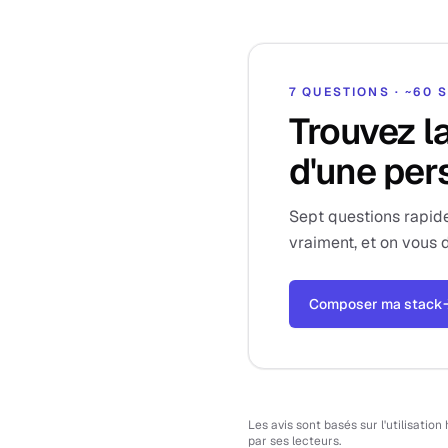
7 QUESTIONS · ~60
Trouvez l
d'une per
Sept questions rapide
vraiment, et on vous d
Composer ma stack
Les avis sont basés sur l'utilisatio
par ses lecteurs.