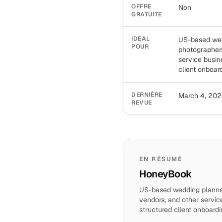
OFFRE
Non
GRATUITE
IDÉAL
US-based wed
POUR
photographers
service busin
client onboard
DERNIÈRE
March 4, 202
REVUE
EN RÉSUMÉ
HoneyBook
US-based wedding planner
vendors, and other servic
structured client onboardi