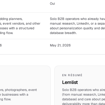
Oui
ding planners,
Solo B2B operators who already have
, event vendors, and other
manual research, LinkedIn, or a sep
esses with a structured
about personalization quality and del
ing flow.
database breadth.
6
May 21, 2026
EN RÉSUMÉ
Lemlist
s, photographers, event
Solo B2B operators who alre
e businesses with a
(from manual research, Linke
ng flow.
database) and care about pe
deliverability more than dat