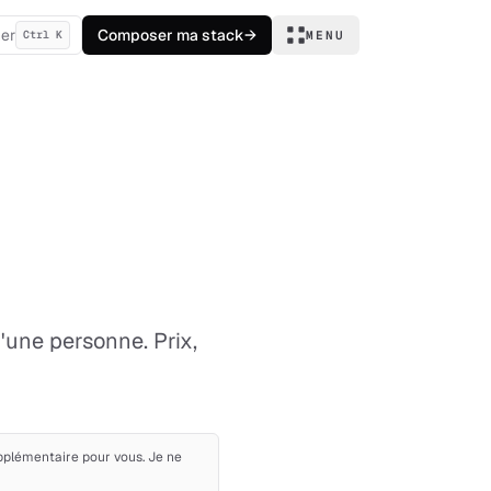
er
Composer ma stack
→
Ctrl K
MENU
'une personne. Prix,
upplémentaire pour vous. Je ne