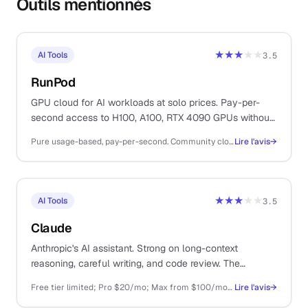
Outils mentionnés
★★★
★★
AI Tools
3.5
RunPod
GPU cloud for AI workloads at solo prices. Pay-per-
second access to H100, A100, RTX 4090 GPUs without
the AWS or GCP setup overhead.
Pure usage-based, pay-per-second. Community cloud RTX 4090 from ~$0.34/hr, A100 80GB from ~$1.89/hr, H100 80GB from ~$2.89/hr. Serverless GPU inference billed per second of execution.
Lire l'avis
→
★★★
★★
AI Tools
3.5
Claude
Anthropic's AI assistant. Strong on long-context
reasoning, careful writing, and code review. The
thoughtful sibling to ChatGPT.
Free tier limited; Pro $20/mo; Max from $100/mo; API pay-as-you-go
Lire l'avis
→