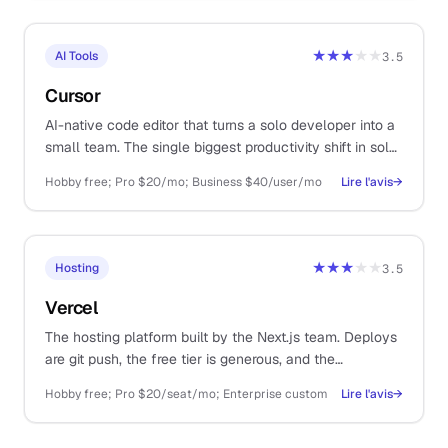
★★★
★★
AI Tools
3.5
Cursor
AI-native code editor that turns a solo developer into a
small team. The single biggest productivity shift in solo
dev work since GitHub.
Hobby free; Pro $20/mo; Business $40/user/mo
Lire l'avis
→
★★★
★★
Hosting
3.5
Vercel
The hosting platform built by the Next.js team. Deploys
are git push, the free tier is generous, and the
developer experience is the gold standard.
Hobby free; Pro $20/seat/mo; Enterprise custom
Lire l'avis
→