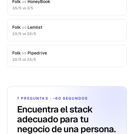
Folk
vs
HoneyBook
3.5
/5 vs
3
/5
Folk
vs
Lemlist
3.5
/5 vs
3.5
/5
Folk
vs
Pipedrive
3.5
/5 vs
3.5
/5
7 PREGUNTAS · ~60 SEGUNDOS
Encuentra el stack
adecuado para tu
negocio de una persona.