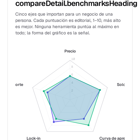
compareDetail.benchmarksHeading
Cinco ejes que importan para un negocio de una
persona. Cada puntuación es editorial, 1–10, más alto
es mejor. Ninguna herramienta puntúa al máximo en
todo; la forma del gráfico es la señal.
Precio
10
8
6
4
Soporte
Solo-fit
2
Lock-in
Curva de aprendizaje