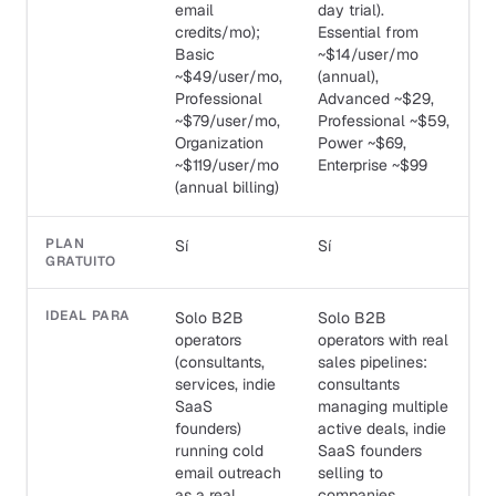
email
day trial).
credits/mo);
Essential from
Basic
~$14/user/mo
~$49/user/mo,
(annual),
Professional
Advanced ~$29,
~$79/user/mo,
Professional ~$59,
Organization
Power ~$69,
~$119/user/mo
Enterprise ~$99
(annual billing)
PLAN
Sí
Sí
GRATUITO
IDEAL PARA
Solo B2B
Solo B2B
operators
operators with real
(consultants,
sales pipelines:
services, indie
consultants
SaaS
managing multiple
founders)
active deals, indie
running cold
SaaS founders
email outreach
selling to
as a real
companies,