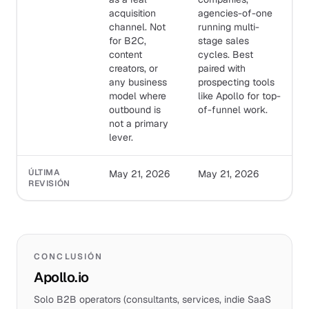
acquisition
agencies-of-one
channel. Not
running multi-
for B2C,
stage sales
content
cycles. Best
creators, or
paired with
any business
prospecting tools
model where
like Apollo for top-
outbound is
of-funnel work.
not a primary
lever.
ÚLTIMA
May 21, 2026
May 21, 2026
REVISIÓN
CONCLUSIÓN
Apollo.io
Solo B2B operators (consultants, services, indie SaaS