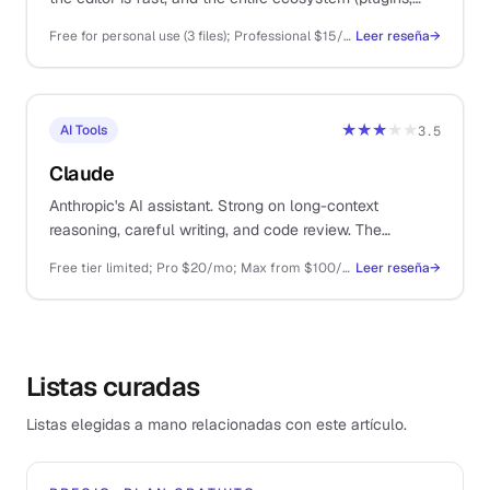
templates, dev handoff) lives here.
Free for personal use (3 files); Professional $15/editor/mo; Organisation $45/editor/mo
Leer reseña
→
★★★
★★
AI Tools
3.5
Claude
Anthropic's AI assistant. Strong on long-context
reasoning, careful writing, and code review. The
thoughtful sibling to ChatGPT.
Free tier limited; Pro $20/mo; Max from $100/mo; API pay-as-you-go
Leer reseña
→
Listas curadas
Listas elegidas a mano relacionadas con este artículo.