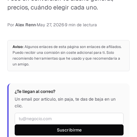
precios, cuándo elegir cada uno.
Por
Alex Renn
·
May 27, 2026
·
9 min de lectura
Aviso:
Algunos enlaces de esta página son enlaces de afiliados.
Puedo recibir una comisión sin coste adicional para ti. Solo
recomiendo herramientas que he usado y que recomendaría a
un amigo.
¿Te llegan al correo?
Un email por artículo, sin paja, te das de baja en un
clic.
Correo electrónico
Suscribirme