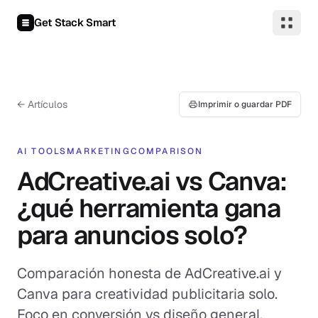
Saltar al contenido
Get Stack Smart
← Artículos
Imprimir o guardar PDF
AI TOOLS
MARKETING
COMPARISON
AdCreative.ai vs Canva:
¿qué herramienta gana
para anuncios solo?
Comparación honesta de AdCreative.ai y
Canva para creatividad publicitaria solo.
Foco en conversión vs diseño general,