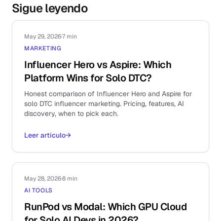
Sigue leyendo
May 29, 2026
·
7 min
MARKETING
Influencer Hero vs Aspire: Which
Platform Wins for Solo DTC?
Honest comparison of Influencer Hero and Aspire for
solo DTC influencer marketing. Pricing, features, AI
discovery, when to pick each.
Leer artículo
→
May 28, 2026
·
8 min
AI TOOLS
RunPod vs Modal: Which GPU Cloud
for Solo AI Devs in 2026?