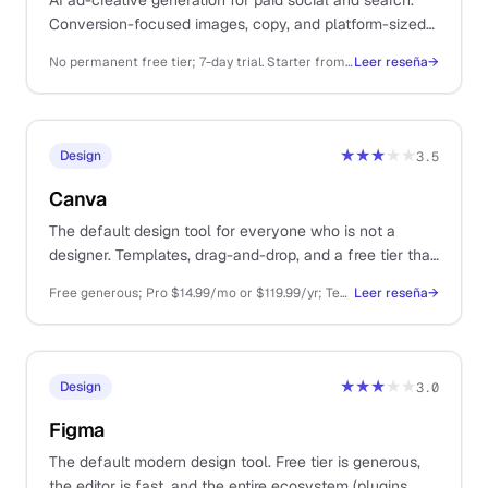
AI ad-creative generation for paid social and search.
Conversion-focused images, copy, and platform-sized
variants in bulk without a designer on retainer.
No permanent free tier; 7-day trial. Starter from ~$29/mo, Premium ~$59/mo, Ultimate ~$149/mo, Scale higher.
Leer reseña
→
★★★
★★
Design
3.5
Canva
The default design tool for everyone who is not a
designer. Templates, drag-and-drop, and a free tier that
covers most one-person business needs.
Free generous; Pro $14.99/mo or $119.99/yr; Teams from $29.99/mo
Leer reseña
→
★★★
★★
Design
3.0
Figma
The default modern design tool. Free tier is generous,
the editor is fast, and the entire ecosystem (plugins,