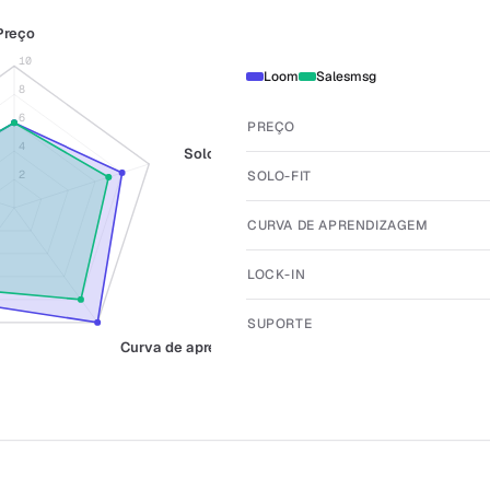
Preço
10
Loom
Salesmsg
8
6
PREÇO
4
Solo-fit
SOLO-FIT
2
CURVA DE APRENDIZAGEM
LOCK-IN
SUPORTE
Curva de aprendizagem