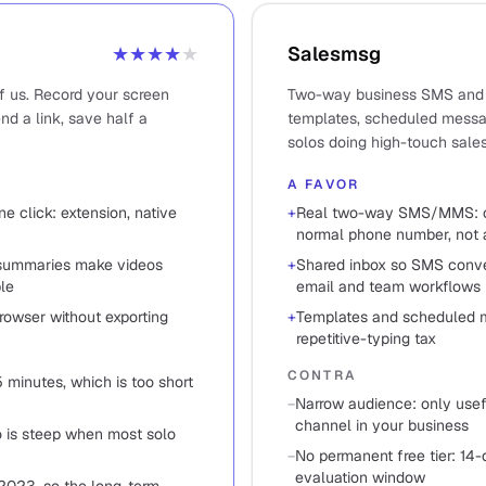
★★★★
★
Salesmsg
of us. Record your screen
Two-way business SMS and 
d a link, save half a
templates, scheduled messa
solos doing high-touch sales
A FAVOR
e click: extension, native
+
Real two-way SMS/MMS: cu
normal phone number, not 
 summaries make videos
+
Shared inbox so SMS conver
le
email and team workflows
browser without exporting
+
Templates and scheduled 
repetitive-typing tax
CONTRA
5 minutes, which is too short
−
Narrow audience: only usefu
channel in your business
 is steep when most solo
−
No permanent free tier: 14-da
evaluation window