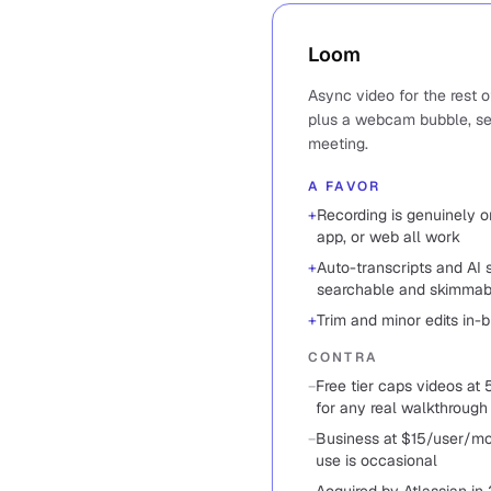
Loom
Async video for the rest 
plus a webcam bubble, sen
meeting.
A FAVOR
+
Recording is genuinely on
app, or web all work
+
Auto-transcripts and AI
searchable and skimmab
+
Trim and minor edits in-
CONTRA
−
Free tier caps videos at 
for any real walkthrough
−
Business at $15/user/mo
use is occasional