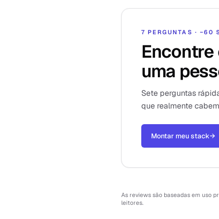
7 PERGUNTAS · ~60
Encontre 
uma pess
Sete perguntas rápid
que realmente cabem, 
Montar meu stack
→
As reviews são baseadas em uso prá
leitores.