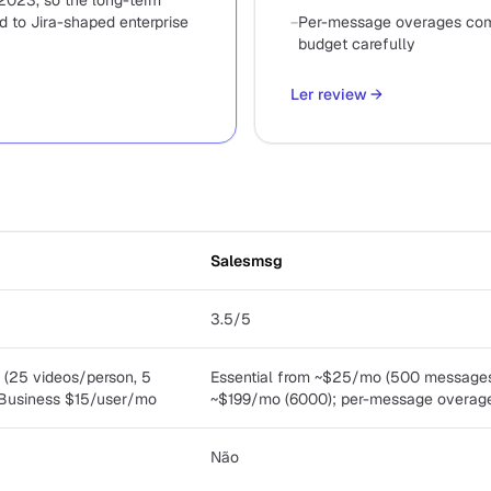
 2023, so the long-term
d to Jira-shaped enterprise
−
Per-message overages com
budget carefully
Ler review
→
Salesmsg
3.5/5
e (25 videos/person, 5
Essential from ~$25/mo (500 messages)
 Business $15/user/mo
~$199/mo (6000); per-message overag
Não