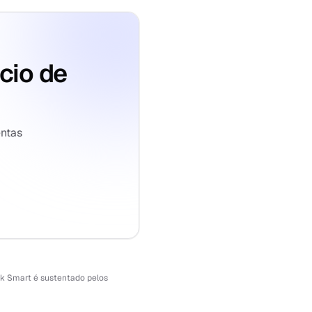
cio de
entas
ck Smart é sustentado pelos