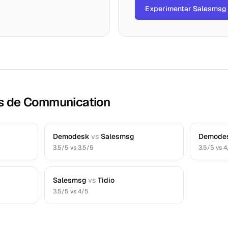
Experimentar Salesmsg
s de Communication
Demodesk
vs
Salesmsg
Demode
3.5
/5 vs
3.5
/5
3.5
/5 vs
4
Salesmsg
vs
Tidio
3.5
/5 vs
4
/5