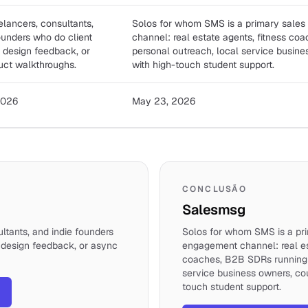
elancers, consultants,
Solos for whom SMS is a primary sale
ounders who do client
channel: real estate agents, fitness c
 design feedback, or
personal outreach, local service busine
uct walkthroughs.
with high-touch student support.
2026
May 23, 2026
CONCLUSÃO
Salesmsg
ltants, and indie founders
Solos for whom SMS is a pr
 design feedback, or async
engagement channel: real es
coaches, B2B SDRs running 
service business owners, cou
touch student support.