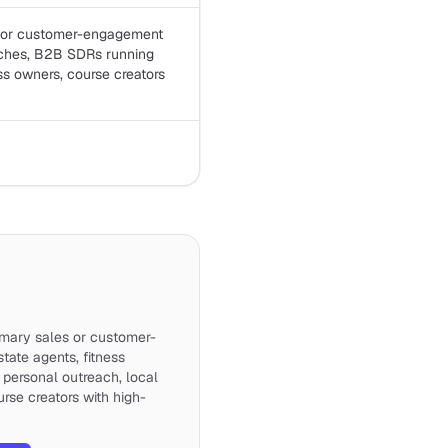
s or customer-engagement
oaches, B2B SDRs running
ss owners, course creators
imary sales or customer-
tate agents, fitness
personal outreach, local
rse creators with high-