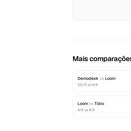
Mais comparaçõe
Demodesk
vs
Loom
3.5
/5 vs
4
/5
Loom
vs
Tidio
4
/5 vs
4
/5