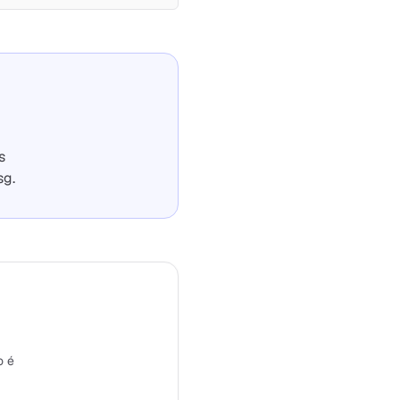
s
sg.
o é