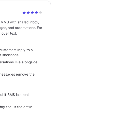
★★★★
★
MMS with shared inbox,
ges, and automations. For
 over text.
stomers reply to a
a shortcode
sations live alongside
messages remove the
l if SMS is a real
y trial is the entire