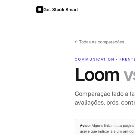
Pular para o conteúdo
Get Stack Smart
←
Todas as comparações
COMMUNICATION
·
FRENT
Loom
v
Comparação lado a la
avaliações, prós, cont
Aviso:
Alguns links nesta págin
usei e que indicaria a um amigo.