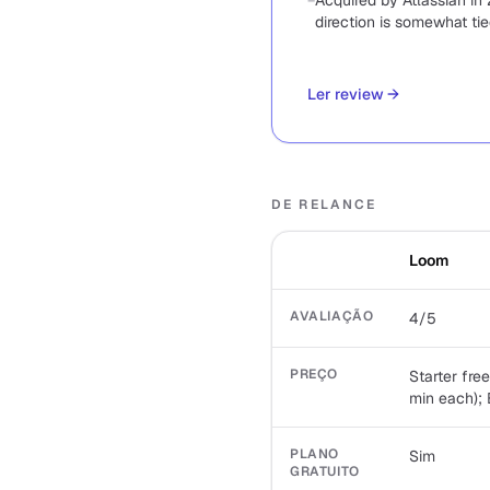
−
Acquired by Atlassian in
direction is somewhat tie
Ler review
→
DE RELANCE
Loom
AVALIAÇÃO
4/5
PREÇO
Starter fre
min each);
PLANO
Sim
GRATUITO