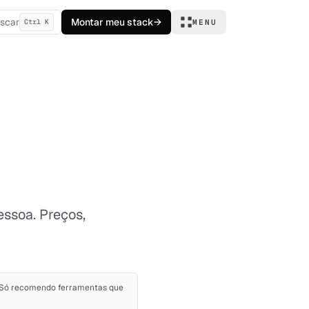
scar
Montar meu stack
→
Ctrl K
MENU
ssoa. Preços,
ê. Só recomendo ferramentas que