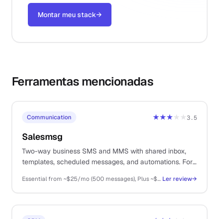
Montar meu stack
→
Ferramentas mencionadas
★★★
★★
Communication
3.5
Salesmsg
Two-way business SMS and MMS with shared inbox,
templates, scheduled messages, and automations. For
solos doing high-touch sales over text.
Essential from ~$25/mo (500 messages), Plus ~$59/mo (1500), Pro ~$199/mo (6000); per-message overage
Ler review
→