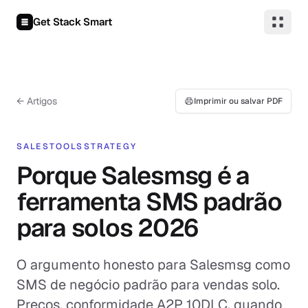
Pular para o conteúdo
Get Stack Smart
← Artigos
Imprimir ou salvar PDF
SALES
TOOLS
STRATEGY
Porque Salesmsg é a
ferramenta SMS padrão
para solos 2026
O argumento honesto para Salesmsg como
SMS de negócio padrão para vendas solo.
Preços, conformidade A2P 10DLC, quando