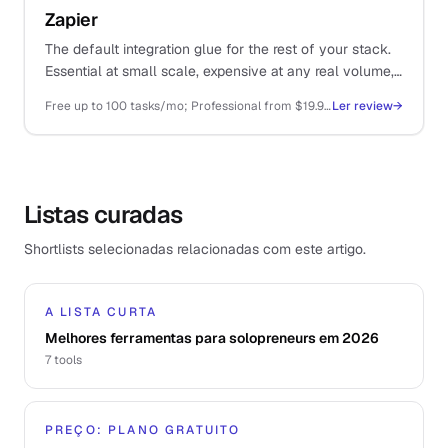
Zapier
The default integration glue for the rest of your stack.
Essential at small scale, expensive at any real volume,
and increasingly muscled in by cheaper alternatives.
Free up to 100 tasks/mo; Professional from $19.99/mo (750 tasks); Team from $69/mo
Ler review
→
Listas curadas
Shortlists selecionadas relacionadas com este artigo.
A LISTA CURTA
Melhores ferramentas para solopreneurs em 2026
7
tools
PREÇO: PLANO GRATUITO