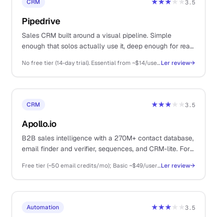
★★★
★★
CRM
3.5
Pipedrive
Sales CRM built around a visual pipeline. Simple
enough that solos actually use it, deep enough for real
multi-stage B2B deal management.
No free tier (14-day trial). Essential from ~$14/user/mo (annual), Advanced ~$29, Professional ~$59, Power ~$69, Enterprise ~$99
Ler review
→
★★★
★★
CRM
3.5
Apollo.io
B2B sales intelligence with a 270M+ contact database,
email finder and verifier, sequences, and CRM-lite. For
solos running real cold outbound.
Free tier (~50 email credits/mo); Basic ~$49/user/mo, Professional ~$79/user/mo, Organization ~$119/user/mo (annual billing)
Ler review
→
★★★
★★
Automation
3.5