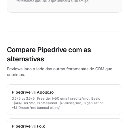
ferramentas que usei e que indicaria a um amigo.
Compare Pipedrive com as
alternativas
Reviews lado a lado das outras ferramentas de CRM que
cobrimos.
Pipedrive
vs
Apollo.io
3.5
/5 vs
3.5
/5 ·
Free tier (~50 email credits/mo); Basic
~$49/user/mo, Professional ~$79/user/mo, Organization
~$119/user/mo (annual billing)
Pipedrive
vs
Folk