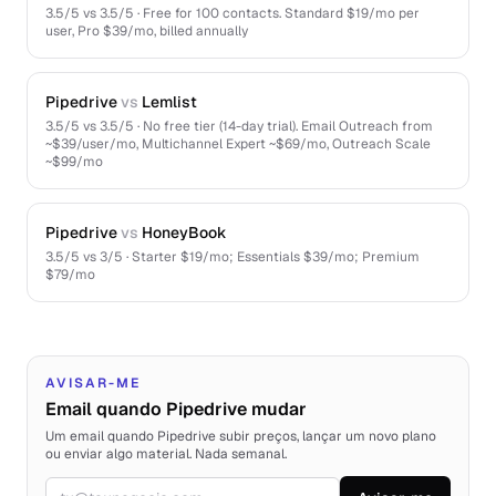
3.5
/5 vs
3.5
/5 ·
Free for 100 contacts. Standard $19/mo per
user, Pro $39/mo, billed annually
Pipedrive
vs
Lemlist
3.5
/5 vs
3.5
/5 ·
No free tier (14-day trial). Email Outreach from
~$39/user/mo, Multichannel Expert ~$69/mo, Outreach Scale
~$99/mo
Pipedrive
vs
HoneyBook
3.5
/5 vs
3
/5 ·
Starter $19/mo; Essentials $39/mo; Premium
$79/mo
AVISAR-ME
Email quando Pipedrive mudar
Um email quando Pipedrive subir preços, lançar um novo plano
ou enviar algo material. Nada semanal.