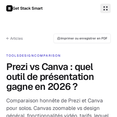
Aller au contenu
Get Stack Smart
← Articles
Imprimer ou enregistrer en PDF
TOOLS
DESIGN
COMPARISON
Prezi vs Canva : quel
outil de présentation
gagne en 2026 ?
Comparaison honnête de Prezi et Canva
pour solos. Canvas zoomable vs design
général, fonctionnalités vidéo, tarifs, lequel