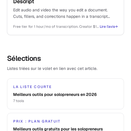
Descript
Edit audio and video the way you edit a document.
Cuts, fillers, and corrections happen in a transcript
instead of a timeline, which compresses a half-day of
Free tier for 1 hour/mo of transcription. Creator $19/mo, Pro $35/mo billed annually
Lire l'avis
→
editing into an hour.
Sélections
Listes triées sur le volet en lien avec cet article.
LA LISTE COURTE
Meilleurs outils pour solopreneurs en 2026
7
tools
PRIX : PLAN GRATUIT
Meilleurs outils gratuits pour les solopreneurs