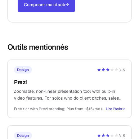
Composer ma stack
→
Outils mentionnés
★★★
★★
Design
3.5
Prezi
Zoomable, non-linear presentation tool with built-in
video features. For solos who do client pitches, sales
decks, course delivery, or recorded webinars.
Free tier with Prezi branding; Plus from ~$15/mo (annual), Premium ~$25/mo, Business higher
Lire l'avis
→
★★★
★★
Design
3.5