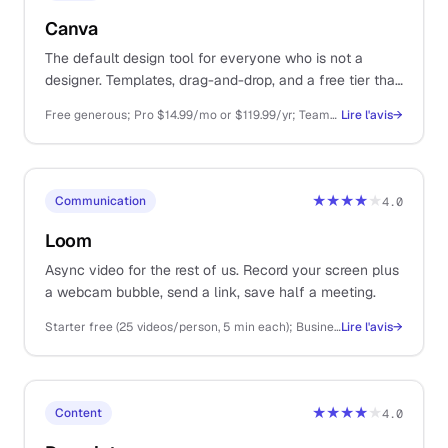
Canva
The default design tool for everyone who is not a
designer. Templates, drag-and-drop, and a free tier that
covers most one-person business needs.
Free generous; Pro $14.99/mo or $119.99/yr; Teams from $29.99/mo
Lire l'avis
→
★★★★
★
Communication
4.0
Loom
Async video for the rest of us. Record your screen plus
a webcam bubble, send a link, save half a meeting.
Starter free (25 videos/person, 5 min each); Business $15/user/mo
Lire l'avis
→
★★★★
★
Content
4.0