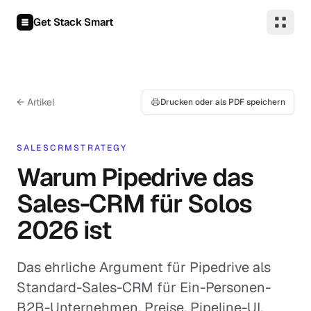
Zum Inhalt springen
Get Stack Smart
← Artikel
Drucken oder als PDF speichern
SALES
CRM
STRATEGY
Warum Pipedrive das
Sales-CRM für Solos
2026 ist
Das ehrliche Argument für Pipedrive als
Standard-Sales-CRM für Ein-Personen-
B2B-Unternehmen. Preise, Pipeline-UI,