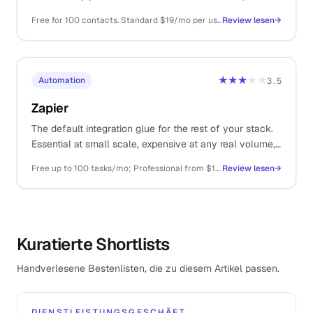
LinkedIn, and Calendar into one workspace that feels
Free for 100 contacts. Standard $19/mo per user, Pro $39/mo, billed annually
Review lesen
→
designed rather than enterprise-bolted.
★★★
★★
Automation
3.5
Zapier
The default integration glue for the rest of your stack.
Essential at small scale, expensive at any real volume,
and increasingly muscled in by cheaper alternatives.
Free up to 100 tasks/mo; Professional from $19.99/mo (750 tasks); Team from $69/mo
Review lesen
→
Kuratierte Shortlists
Handverlesene Bestenlisten, die zu diesem Artikel passen.
DIENSTLEISTUNGSGESCHÄFT