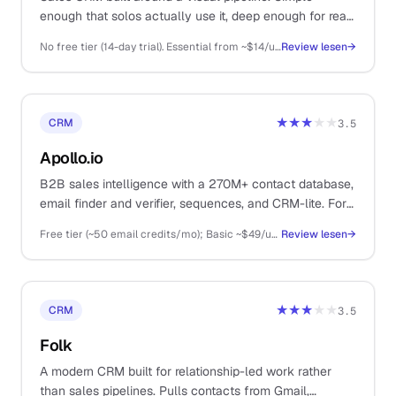
enough that solos actually use it, deep enough for real
multi-stage B2B deal management.
No free tier (14-day trial). Essential from ~$14/user/mo (annual), Advanced ~$29, Professional ~$59, Power ~$69, Enterprise ~$99
Review lesen
→
★★★
★★
CRM
3.5
Apollo.io
B2B sales intelligence with a 270M+ contact database,
email finder and verifier, sequences, and CRM-lite. For
solos running real cold outbound.
Free tier (~50 email credits/mo); Basic ~$49/user/mo, Professional ~$79/user/mo, Organization ~$119/user/mo (annual billing)
Review lesen
→
★★★
★★
CRM
3.5
Folk
A modern CRM built for relationship-led work rather
than sales pipelines. Pulls contacts from Gmail,