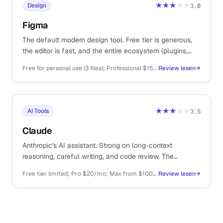
★★★
★★
Design
3.0
Figma
The default modern design tool. Free tier is generous,
the editor is fast, and the entire ecosystem (plugins,
templates, dev handoff) lives here.
Free for personal use (3 files); Professional $15/editor/mo; Organisation $45/editor/mo
Review lesen
→
★★★
★★
AI Tools
3.5
Claude
Anthropic's AI assistant. Strong on long-context
reasoning, careful writing, and code review. The
thoughtful sibling to ChatGPT.
Free tier limited; Pro $20/mo; Max from $100/mo; API pay-as-you-go
Review lesen
→