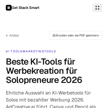
Zum Inhalt springen
Get Stack Smart
← Artikel
Drucken oder als PDF speichern
AI TOOLS
MARKETING
TOOLS
Beste KI-Tools für
Werbekreation für
Solopreneure 2026
Ehrliche Auswahl an KI-Werbetools für
Solos mit bezahlter Werbung 2026.
AdCreative.ai führt, Canva und Pencil als