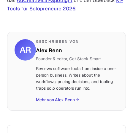
das
AdCreative.ai-Spotlight
und der Überblick
KI-
Tools für Solopreneure 2026
.
GESCHRIEBEN VON
AR
Alex Renn
Founder & editor, Get Stack Smart
Reviews software tools from inside a one-
person business. Writes about the
workflows, pricing decisions, and tooling
traps solo operators run into.
Mehr von Alex Renn
→