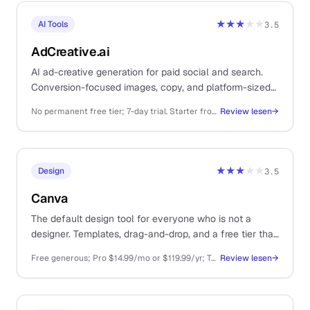
★★★
★★
AI Tools
3.5
AdCreative.ai
AI ad-creative generation for paid social and search.
Conversion-focused images, copy, and platform-sized
variants in bulk without a designer on retainer.
No permanent free tier; 7-day trial. Starter from ~$29/mo, Premium ~$59/mo, Ultimate ~$149/mo, Scale higher.
Review lesen
→
★★★
★★
Design
3.5
Canva
The default design tool for everyone who is not a
designer. Templates, drag-and-drop, and a free tier that
covers most one-person business needs.
Free generous; Pro $14.99/mo or $119.99/yr; Teams from $29.99/mo
Review lesen
→