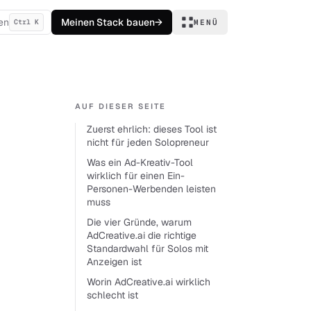
en
Meinen Stack bauen
→
Ctrl K
MENÜ
AUF DIESER SEITE
Zuerst ehrlich: dieses Tool ist
nicht für jeden Solopreneur
Was ein Ad-Kreativ-Tool
wirklich für einen Ein-
Personen-Werbenden leisten
muss
Die vier Gründe, warum
AdCreative.ai die richtige
Standardwahl für Solos mit
Anzeigen ist
Worin AdCreative.ai wirklich
schlecht ist