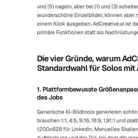
und (5) nageln, aber bei (1) und (3) scheit
wunderschöne Einzelbilder, können aber ni
einem Klick ausgeben. AdCreative.ai ist das
primäre Funktionen statt als Nachrüstung
Die vier Gründe, warum AdCre
Standardwahl für Solos mit 
1. Plattformbewusste Größenanpassu
des Jobs
Generische KI-Bildtools generieren schön
brauchen 1:1, 4:5, 9:16, 16:9, 1,91:1 und pl
1200x628 für LinkedIn. Manuelles Skaliere
Auffrischung und der Teil, bei dem die m