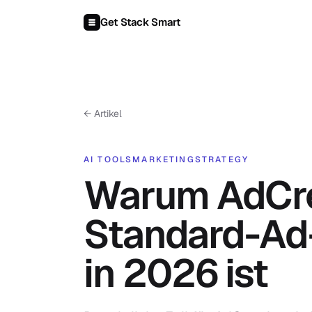
Zum Inhalt springen
Get Stack Smart
← Artikel
AI TOOLS
MARKETING
STRATEGY
Warum AdCre
Standard-Ad-
in 2026 ist