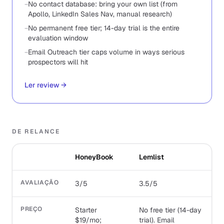
−
No contact database: bring your own list (from
Apollo, LinkedIn Sales Nav, manual research)
−
No permanent free tier; 14-day trial is the entire
evaluation window
−
Email Outreach tier caps volume in ways serious
prospectors will hit
Ler review
→
DE RELANCE
HoneyBook
Lemlist
AVALIAÇÃO
3/5
3.5/5
PREÇO
Starter
No free tier (14-day
$19/mo;
trial). Email