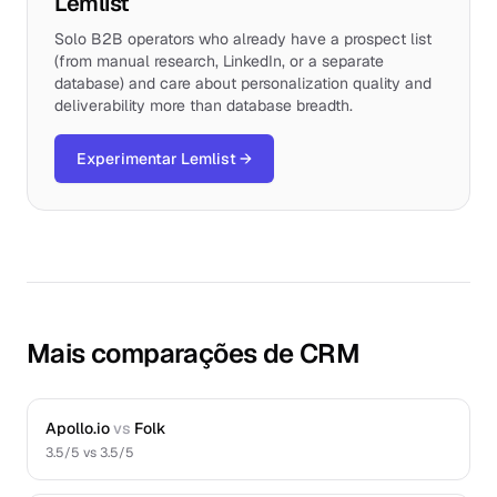
Lemlist
Solo B2B operators who already have a prospect list
(from manual research, LinkedIn, or a separate
database) and care about personalization quality and
deliverability more than database breadth.
Experimentar Lemlist
→
Mais comparações de CRM
Apollo.io
vs
Folk
3.5
/5 vs
3.5
/5