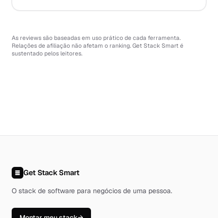
As reviews são baseadas em uso prático de cada ferramenta.
Relações de afiliação não afetam o ranking. Get Stack Smart é
sustentado pelos leitores.
Get Stack Smart
O stack de software para negócios de uma pessoa
.
Montar meu stack
→