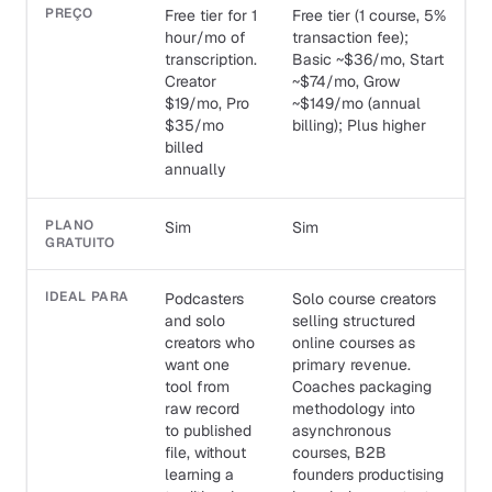
PREÇO
Free tier for 1
Free tier (1 course, 5%
hour/mo of
transaction fee);
transcription.
Basic ~$36/mo, Start
Creator
~$74/mo, Grow
$19/mo, Pro
~$149/mo (annual
$35/mo
billing); Plus higher
billed
annually
PLANO
Sim
Sim
GRATUITO
IDEAL PARA
Podcasters
Solo course creators
and solo
selling structured
creators who
online courses as
want one
primary revenue.
tool from
Coaches packaging
raw record
methodology into
to published
asynchronous
file, without
courses, B2B
learning a
founders productising