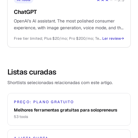
3.5
ChatGPT
OpenAI's AI assistant. The most polished consumer
experience, with image generation, voice mode, and the
largest plugin ecosystem.
Free tier limited; Plus $20/mo; Pro $200/mo; Team $25/user/mo; API pay-as-you-go
Ler review
→
Listas curadas
Shortlists selecionadas relacionadas com este artigo.
PREÇO: PLANO GRATUITO
Melhores ferramentas gratuitas para solopreneurs
53
tools