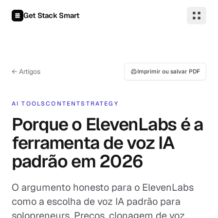
Pular para o conteúdo
Get Stack Smart
← Artigos
Imprimir ou salvar PDF
AI TOOLS
CONTENT
STRATEGY
Porque o ElevenLabs é a
ferramenta de voz IA
padrão em 2026
O argumento honesto para o ElevenLabs
como a escolha de voz IA padrão para
solopreneurs. Preços, clonagem de voz,