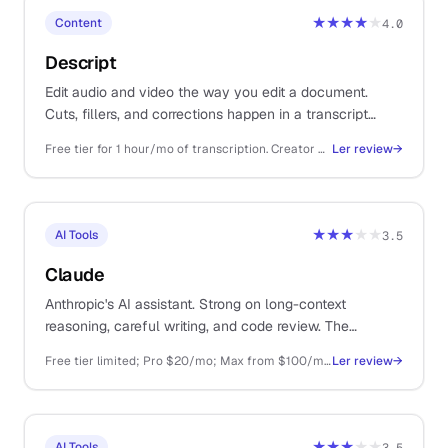
★★★★
★
Content
4.0
Descript
Edit audio and video the way you edit a document.
Cuts, fillers, and corrections happen in a transcript
instead of a timeline, which compresses a half-day of
Free tier for 1 hour/mo of transcription. Creator $19/mo, Pro $35/mo billed annually
Ler review
→
editing into an hour.
★★★
★★
AI Tools
3.5
Claude
Anthropic's AI assistant. Strong on long-context
reasoning, careful writing, and code review. The
thoughtful sibling to ChatGPT.
Free tier limited; Pro $20/mo; Max from $100/mo; API pay-as-you-go
Ler review
→
★★★
★★
AI Tools