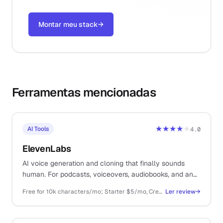
Montar meu stack
→
Ferramentas mencionadas
★★★★
★
AI Tools
4.0
ElevenLabs
AI voice generation and cloning that finally sounds
human. For podcasts, voiceovers, audiobooks, and any
spoken content you would rather not record.
Free for 10k characters/mo; Starter $5/mo, Creator $22/mo, Pro $99/mo, Scale/Business above
Ler review
→