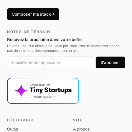
Composer ma stack
→
NOTES DE TERRAIN
Recevez la prochaine dans votre boîte.
Un email court à chaque nouvelle parution. Pas de newsletter hebdo,
pas de relances, désabonnement en un clic.
Adresse email
S'abonner
LAUNCHED ON
Tiny Startups
tinystartups.com
DÉCOUVRIR
SITE
Outils
À propos