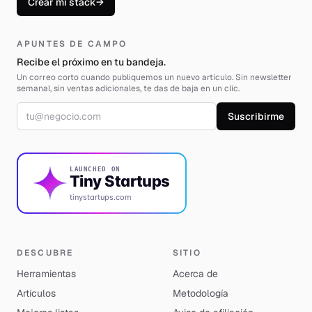
Crear mi stack
→
APUNTES DE CAMPO
Recibe el próximo en tu bandeja.
Un correo corto cuando publiquemos un nuevo artículo. Sin newsletter
semanal, sin ventas adicionales, te das de baja en un clic.
Correo electrónico
Suscribirme
LAUNCHED ON
Tiny Startups
tinystartups.com
DESCUBRE
SITIO
Herramientas
Acerca de
Artículos
Metodología