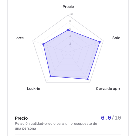
Precio
10
8
6
4
Soporte
Solo-fit
2
Lock-in
Curva de aprendizaje
6.0
/10
Precio
Relación calidad-precio para un presupuesto de
una persona