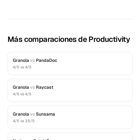
Más comparaciones de Productivity
Granola
vs
PandaDoc
4
/5 vs
4
/5
Granola
vs
Raycast
4
/5 vs
4
/5
Granola
vs
Sunsama
4
/5 vs
3.5
/5