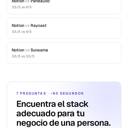
Notion
vs
PandaDoc
3.5
/5 vs
4
/5
Notion
vs
Raycast
3.5
/5 vs
4
/5
Notion
vs
Sunsama
3.5
/5 vs
3.5
/5
7 PREGUNTAS · ~60 SEGUNDOS
Encuentra el stack
adecuado para tu
negocio de una persona.