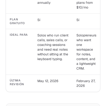
annually
plans from
$10/mo
PLAN
Sí
Sí
GRATUITO
IDEAL PARA
Solos who run client
Solopreneurs
calls, sales calls, or
who want
coaching sessions
one
and need real notes
workspace
without sitting at the
for notes,
keyboard typing.
content, and
a lightweight
CRM.
ÚLTIMA
May 12, 2026
February 27,
REVISIÓN
2026