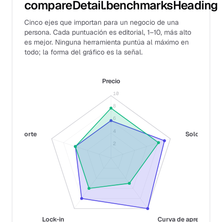
compareDetail.benchmarksHeading
Cinco ejes que importan para un negocio de una
persona. Cada puntuación es editorial, 1–10, más alto
es mejor. Ninguna herramienta puntúa al máximo en
todo; la forma del gráfico es la señal.
Precio
10
8
6
4
Soporte
Solo-fit
2
Lock-in
Curva de aprendizaje