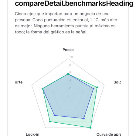
compareDetail.benchmarksHeading
Cinco ejes que importan para un negocio de una
persona. Cada puntuación es editorial, 1–10, más alto
es mejor. Ninguna herramienta puntúa al máximo en
todo; la forma del gráfico es la señal.
Precio
10
8
6
4
Soporte
Solo-fit
2
Lock-in
Curva de aprendizaje