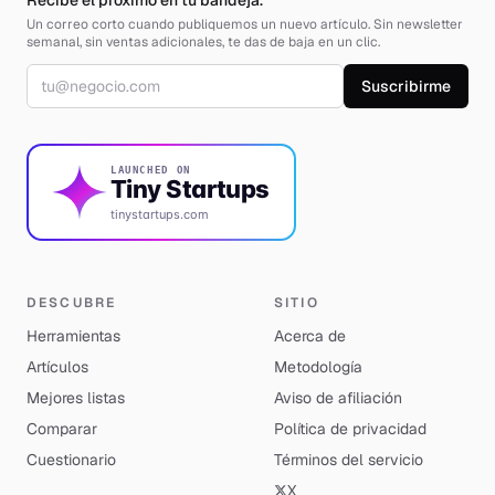
Recibe el próximo en tu bandeja.
Un correo corto cuando publiquemos un nuevo artículo. Sin newsletter
semanal, sin ventas adicionales, te das de baja en un clic.
Correo electrónico
Suscribirme
LAUNCHED ON
Tiny Startups
tinystartups.com
DESCUBRE
SITIO
Herramientas
Acerca de
Artículos
Metodología
Mejores listas
Aviso de afiliación
Comparar
Política de privacidad
Cuestionario
Términos del servicio
X