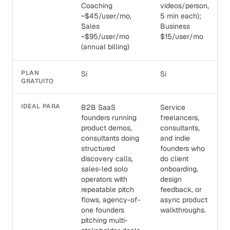
Coaching
videos/person,
~$45/user/mo,
5 min each);
Sales
Business
~$95/user/mo
$15/user/mo
(annual billing)
PLAN
Sí
Sí
GRATUITO
IDEAL PARA
B2B SaaS
Service
founders running
freelancers,
product demos,
consultants,
consultants doing
and indie
structured
founders who
discovery calls,
do client
sales-led solo
onboarding,
operators with
design
repeatable pitch
feedback, or
flows, agency-of-
async product
one founders
walkthroughs.
pitching multi-