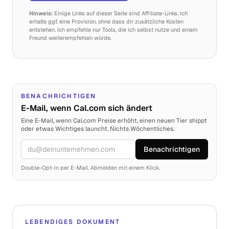
Hinweis:
Einige Links auf dieser Seite sind Affiliate-Links. Ich
erhalte ggf. eine Provision, ohne dass dir zusätzliche Kosten
entstehen. Ich empfehle nur Tools, die ich selbst nutze und einem
Freund weiterempfehlen würde.
BENACHRICHTIGEN
E-Mail, wenn Cal.com sich ändert
Eine E-Mail, wenn Cal.com Preise erhöht, einen neuen Tier shippt
oder etwas Wichtiges launcht. Nichts Wöchentliches.
Benachrichtigen
E-Mail
Double-Opt-in per E-Mail. Abmelden mit einem Klick.
LEBENDIGES DOKUMENT