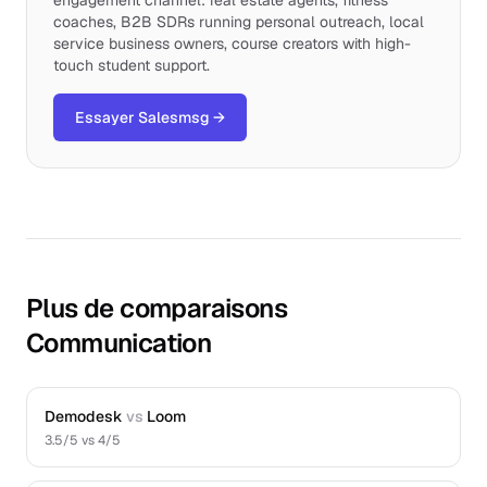
engagement channel: real estate agents, fitness
coaches, B2B SDRs running personal outreach, local
service business owners, course creators with high-
touch student support.
Essayer Salesmsg
→
Plus de comparaisons
Communication
Demodesk
vs
Loom
3.5
/5 vs
4
/5