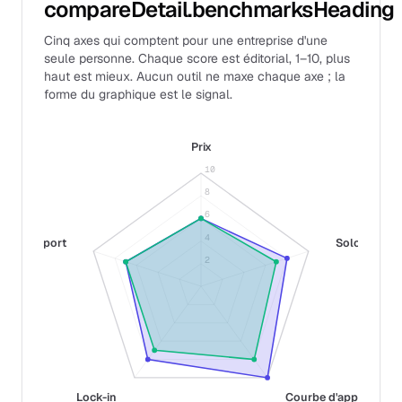
compareDetail.benchmarksHeading
Cinq axes qui comptent pour une entreprise d'une
seule personne. Chaque score est éditorial, 1–10, plus
haut est mieux. Aucun outil ne maxe chaque axe ; la
forme du graphique est le signal.
Prix
10
8
6
4
Support
Solo-fit
2
Lock-in
Courbe d'apprentiss