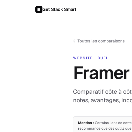
Aller au contenu
Get Stack Smart
←
Toutes les comparaisons
WEBSITE
·
DUEL
Framer
Comparatif côte à côt
notes, avantages, inco
Mention :
Certains liens de cett
recommande que des outils que j'a