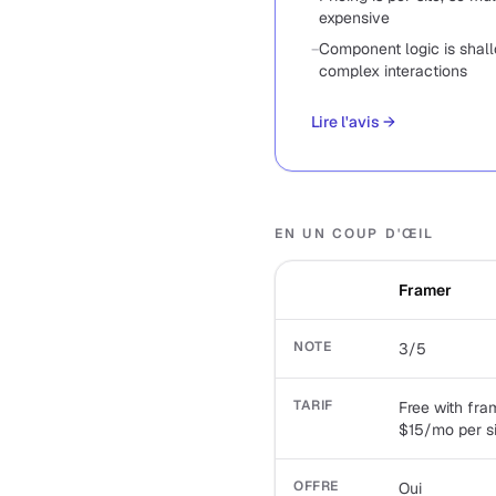
expensive
−
Component logic is shal
complex interactions
Lire l'avis
→
EN UN COUP D'ŒIL
Framer
NOTE
3/5
TARIF
Free with fra
$15/mo per si
OFFRE
Oui