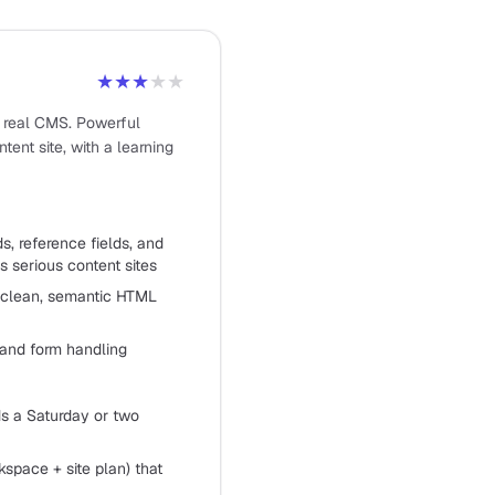
★★★
★★
a real CMS. Powerful
tent site, with a learning
, reference fields, and
 serious content sites
s clean, semantic HTML
 and form handling
ds a Saturday or two
kspace + site plan) that