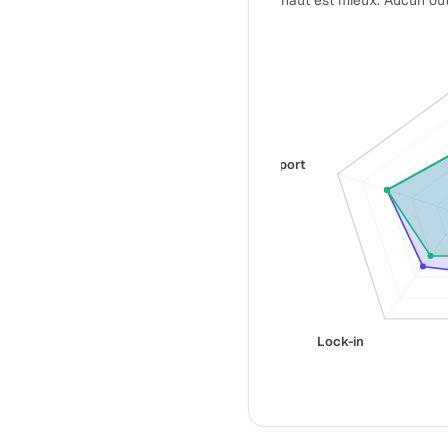
haut est mieux. Aucun out
Support
Lock-in