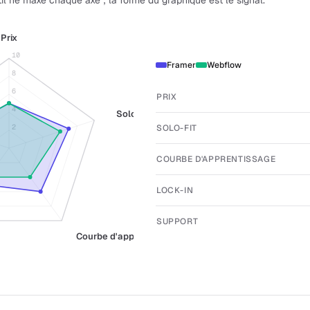
il ne maxe chaque axe ; la forme du graphique est le signal.
Prix
10
Framer
Webflow
8
6
PRIX
4
Solo-fit
SOLO-FIT
2
COURBE D'APPRENTISSAGE
LOCK-IN
SUPPORT
Courbe d'apprentissage