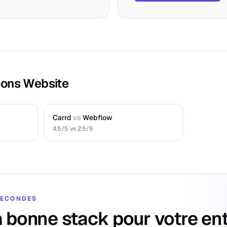
sons Website
Carrd
vs
Webflow
4.5
/5 vs
2.5
/5
 SECONDES
a bonne stack pour votre en