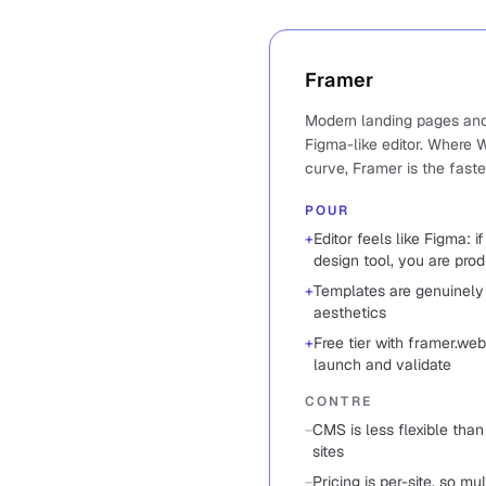
Framer
Modern landing pages and 
Figma-like editor. Where 
curve, Framer is the faste
POUR
+
Editor feels like Figma:
design tool, you are pro
+
Templates are genuinely
aesthetics
+
Free tier with framer.we
launch and validate
CONTRE
−
CMS is less flexible tha
sites
−
Pricing is per-site, so mu