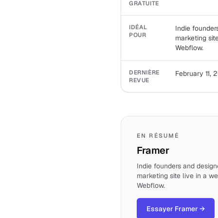
GRATUITE
IDÉAL
Indie founde
POUR
marketing sit
Webflow.
DERNIÈRE
February 11, 
REVUE
EN RÉSUMÉ
Framer
Indie founders and desig
marketing site live in a w
Webflow.
Essayer Framer
→