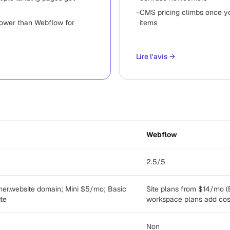
−
CMS pricing climbs once y
lower than Webflow for
items
Lire l'avis
→
Webflow
2.5/5
mer.website domain; Mini $5/mo; Basic
Site plans from $14/mo 
te
workspace plans add cos
Non