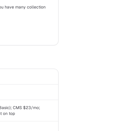
ou have many collection
(Basic); CMS $23/mo;
t on top