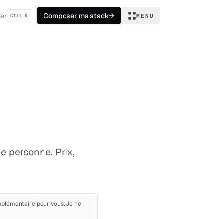
er
Composer ma stack
→
Ctrl K
MENU
e personne. Prix,
upplémentaire pour vous. Je ne