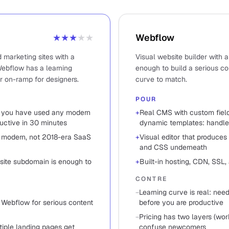
★★★
★★
Webflow
marketing sites with a
Visual website builder with 
Webflow has a learning
enough to build a serious con
r on-ramp for designers.
curve to match.
POUR
 if you have used any modern
+
Real CMS with custom fields
ductive in 30 minutes
dynamic templates: handles
 modern, not 2018-era SaaS
+
Visual editor that produce
and CSS underneath
bsite subdomain is enough to
+
Built-in hosting, CDN, SSL,
CONTRE
−
Learning curve is real: nee
n Webflow for serious content
before you are productive
−
Pricing has two layers (wor
ltiple landing pages get
confuse newcomers