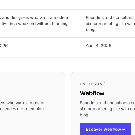
rs and designers who want a modern
Founders and consultants
e live in a weekend without learning
site or marketing site wi
blog.
2026
April 4, 2026
EN RÉSUMÉ
Webflow
ners who want a modern
Founders and consultants bui
eekend without learning
site or marketing site with 
blog.
Essayer Webflow
→