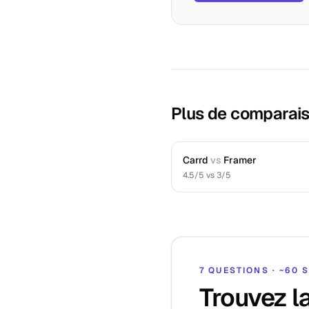
Plus de comparai
Carrd
vs
Framer
4.5
/5 vs
3
/5
7 QUESTIONS · ~60
Trouvez l