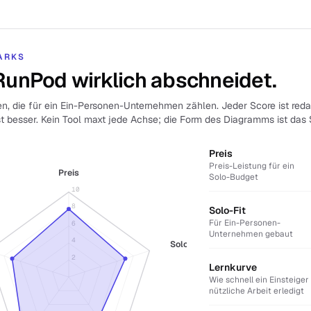
ARKS
RunPod wirklich abschneidet.
n, die für ein Ein-Personen-Unternehmen zählen. Jeder Score ist redak
st besser. Kein Tool maxt jede Achse; die Form des Diagramms ist das 
Preis
Preis-Leistung für ein
Preis
Solo-Budget
10
8
Solo-Fit
Für Ein-Personen-
6
Unternehmen gebaut
4
Solo-Fit
2
Lernkurve
Wie schnell ein Einsteiger
nützliche Arbeit erledigt