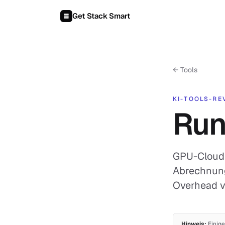
Zum Inhalt springen
Get Stack Smart
← Tools
KI-TOOLS-RE
Ru
GPU-Cloud 
Abrechnung
Overhead v
Hinweis:
Einige