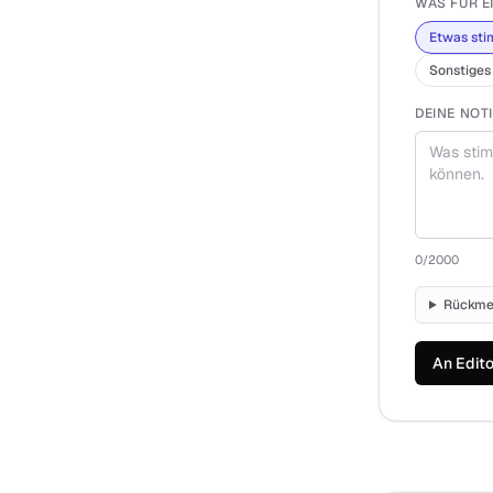
WAS FÜR EI
Etwas sti
Sonstiges
DEINE NOT
0
/2000
Rückmel
An Edit