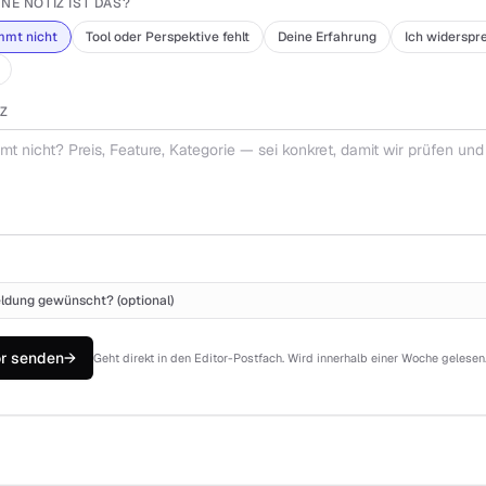
NE NOTIZ IST DAS?
mmt nicht
Tool oder Perspektive fehlt
Deine Erfahrung
Ich widerspr
IZ
dung gewünscht? (optional)
or senden
→
Geht direkt in den Editor-Postfach. Wird innerhalb einer Woche gelesen