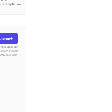
weiterempfehlen
bieren
→
, ohne dass dir
d einem Freund
fehlen würde.