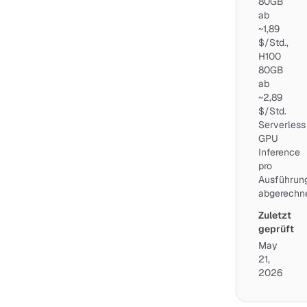
80GB
ab
~1,89
$/Std.,
H100
80GB
ab
~2,89
$/Std.
Serverless
GPU
Inference
pro
Ausführun
abgerechne
Zuletzt
geprüft
May
21,
2026