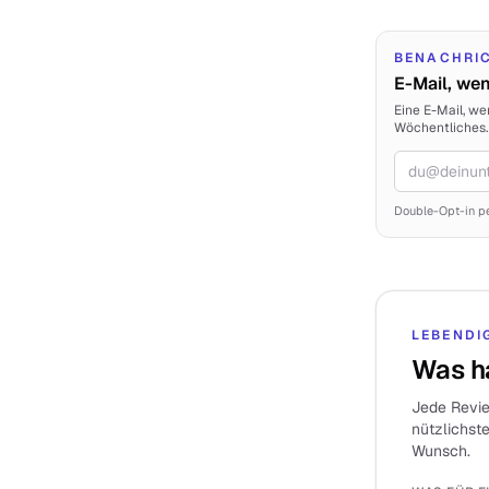
BENACHRI
E-Mail, we
Eine E-Mail, we
Wöchentliches.
E-Mail
Double-Opt-in pe
LEBENDI
Was h
Jede Review
nützlichst
Wunsch.