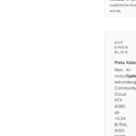
zusätzliche Kos
würde.
AUF
EINEN
BLICK
Preis
Kate
Rein
KI-
nutzungsba
Tool
sekundeng
Communit
Cloud
RTX
4090
ab
~0,34
$/Std.,
A100