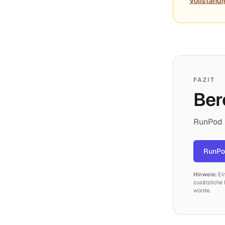
Vollständi
FAZIT
Ber
RunPod i
RunPo
Hinweis:
Ei
zusätzliche 
würde.