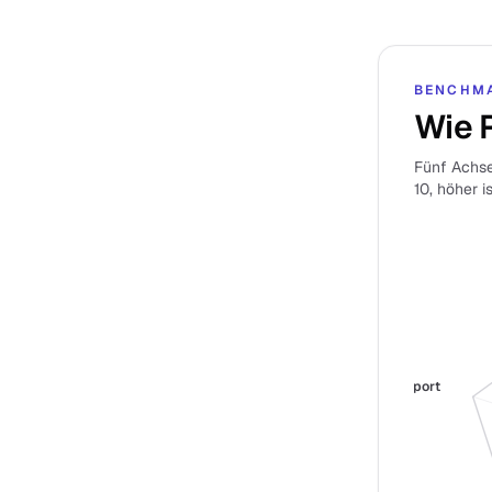
BENCHM
Wie 
Fünf Achse
10, höher i
Support