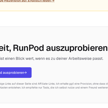
ge Rezension auf Englisch lesen →
eit, RunPod auszuprobiere
st einen Blick wert, wenn es zu deiner Arbeitsweise passt.
d ausprobieren
→
nige Links auf dieser Seite sind Affiliate-Links. Ich erhalte ggf. eine Provision, ohne dass d
Kosten entstehen. Ich empfehle nur Tools, die ich selbst nutze und einem Freund weiter