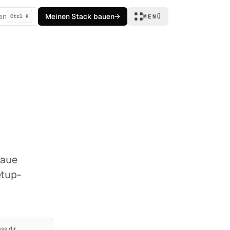
en
Meinen Stack bauen
→
Ctrl K
MENÜ
naue
etup-
ass dir