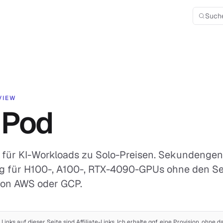
Such
VIEW
nPod
für KI-Workloads zu Solo-Preisen. Sekundenge
 für H100-, A100-, RTX-4090-GPUs ohne den S
on AWS oder GCP.
 Links auf dieser Seite sind Affiliate-Links. Ich erhalte ggf. eine Provision, ohne d