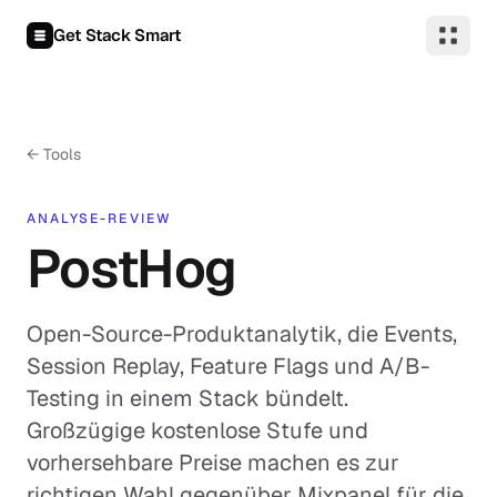
Zum Inhalt springen
Get Stack Smart
← Tools
ANALYSE-REVIEW
PostHog
Open-Source-Produktanalytik, die Events,
Session Replay, Feature Flags und A/B-
Testing in einem Stack bündelt.
Großzügige kostenlose Stufe und
vorhersehbare Preise machen es zur
richtigen Wahl gegenüber Mixpanel für die