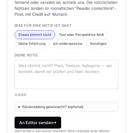
fehlend oder veraltet ist, schreib uns. Die nützlichsten
Notizen landen im monatlichen "Reader corrections"-
Post, mit Credit auf Wunsch.
WAS FÜR EINE NOTIZ IST DAS?
Etwas stimmt nicht
Tool oder Perspektive fehlt
Deine Erfahrung
Ich widerspreche
Sonstiges
DEINE NOTIZ
0
/2000
Rückmeldung gewünscht? (optional)
An Editor senden
→
Geht direkt in den Editor-Postfach. Wird innerhalb einer Woche