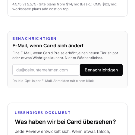
4.5
/5 vs
2.5
/5 ·
Site plans from $14/mo (Basic); CMS $23/mo;
workspace plans add cost on top
BENACHRICHTIGEN
E-Mail, wenn Carrd sich ändert
Eine E-Mail, wenn Carrd Preise erhöht, einen neuen Tier shippt
oder etwas Wichtiges launcht. Nichts Wöchentliches.
Benachrichtigen
E-Mail
Double-Opt-in per E-Mail. Abmelden mit einem Klick.
LEBENDIGES DOKUMENT
Was haben wir bei Carrd übersehen?
Jede Review entwickelt sich. Wenn etwas falsch,