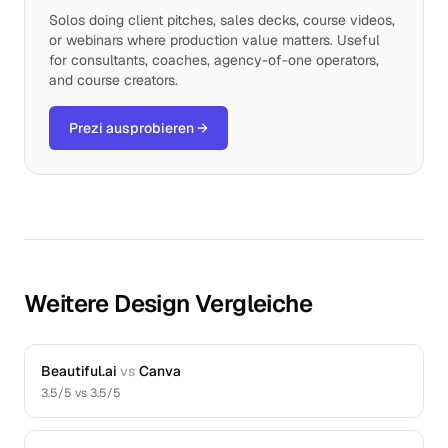
Solos doing client pitches, sales decks, course videos,
or webinars where production value matters. Useful
for consultants, coaches, agency-of-one operators,
and course creators.
Prezi ausprobieren
→
Weitere Design Vergleiche
Beautiful.ai
vs
Canva
3.5
/5 vs
3.5
/5