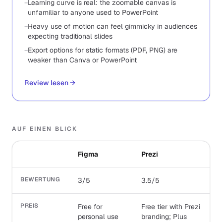
−
Learning curve is real: the zoomable canvas is
unfamiliar to anyone used to PowerPoint
−
Heavy use of motion can feel gimmicky in audiences
expecting traditional slides
−
Export options for static formats (PDF, PNG) are
weaker than Canva or PowerPoint
Review lesen
→
AUF EINEN BLICK
Figma
Prezi
BEWERTUNG
3/5
3.5/5
PREIS
Free for
Free tier with Prezi
personal use
branding; Plus