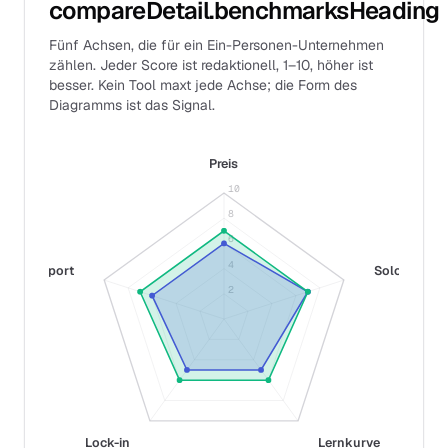
compareDetail.benchmarksHeading
Fünf Achsen, die für ein Ein-Personen-Unternehmen
zählen. Jeder Score ist redaktionell, 1–10, höher ist
besser. Kein Tool maxt jede Achse; die Form des
Diagramms ist das Signal.
Preis
10
8
6
4
Support
Solo-Fit
2
Lock-in
Lernkurve