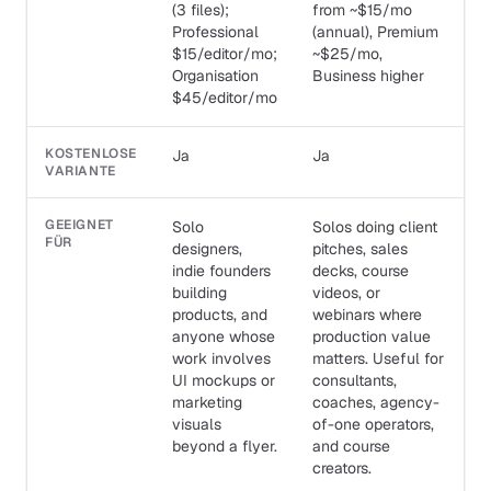
(3 files);
from ~$15/mo
Professional
(annual), Premium
$15/editor/mo;
~$25/mo,
Organisation
Business higher
$45/editor/mo
KOSTENLOSE
Ja
Ja
VARIANTE
GEEIGNET
Solo
Solos doing client
FÜR
designers,
pitches, sales
indie founders
decks, course
building
videos, or
products, and
webinars where
anyone whose
production value
work involves
matters. Useful for
UI mockups or
consultants,
marketing
coaches, agency-
visuals
of-one operators,
beyond a flyer.
and course
creators.