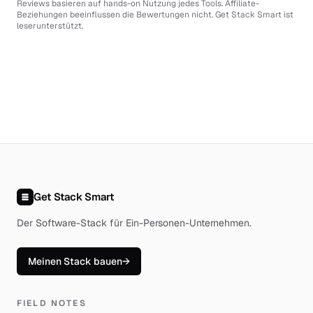
Reviews basieren auf hands-on Nutzung jedes Tools. Affiliate-
Beziehungen beeinflussen die Bewertungen nicht. Get Stack Smart ist
leserunterstützt.
Get Stack Smart
Der Software-Stack für Ein-Personen-Unternehmen
.
Meinen Stack bauen
→
FIELD NOTES