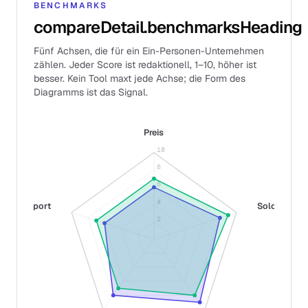
BENCHMARKS
compareDetail.benchmarksHeading
Fünf Achsen, die für ein Ein-Personen-Unternehmen
zählen. Jeder Score ist redaktionell, 1–10, höher ist
besser. Kein Tool maxt jede Achse; die Form des
Diagramms ist das Signal.
Preis
10
8
6
4
Support
Solo-Fit
2