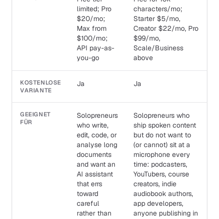
limited; Pro
characters/mo;
$20/mo;
Starter $5/mo,
Max from
Creator $22/mo, Pro
$100/mo;
$99/mo,
API pay-as-
Scale/Business
you-go
above
KOSTENLOSE
Ja
Ja
VARIANTE
GEEIGNET
Solopreneurs
Solopreneurs who
FÜR
who write,
ship spoken content
edit, code, or
but do not want to
analyse long
(or cannot) sit at a
documents
microphone every
and want an
time: podcasters,
AI assistant
YouTubers, course
that errs
creators, indie
toward
audiobook authors,
careful
app developers,
rather than
anyone publishing in