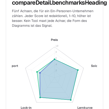
compareDetail.benchmarksHeading
Fünf Achsen, die für ein Ein-Personen-Unternehmen
zählen. Jeder Score ist redaktionell, 1–10, höher ist
besser. Kein Tool maxt jede Achse; die Form des
Diagramms ist das Signal.
Preis
10
8
6
4
Support
Solo-Fit
2
Lock-in
Lernkurve