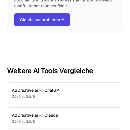
documents and want an AI assistant that errs toward
careful rather than confident.
Claude ausprobieren
→
Weitere AI Tools Vergleiche
AdCreative.ai
vs
ChatGPT
3.5
/5 vs
3.5
/5
AdCreative.ai
vs
Claude
3.5
/5 vs
3.5
/5