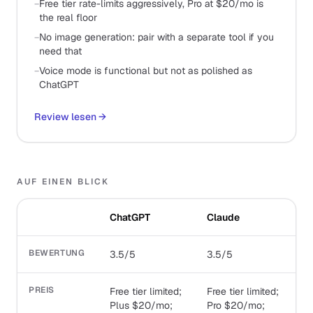
−
Free tier rate-limits aggressively, Pro at $20/mo is
the real floor
−
No image generation: pair with a separate tool if you
need that
−
Voice mode is functional but not as polished as
ChatGPT
Review lesen
→
AUF EINEN BLICK
ChatGPT
Claude
BEWERTUNG
3.5/5
3.5/5
PREIS
Free tier limited;
Free tier limited;
Plus $20/mo;
Pro $20/mo;