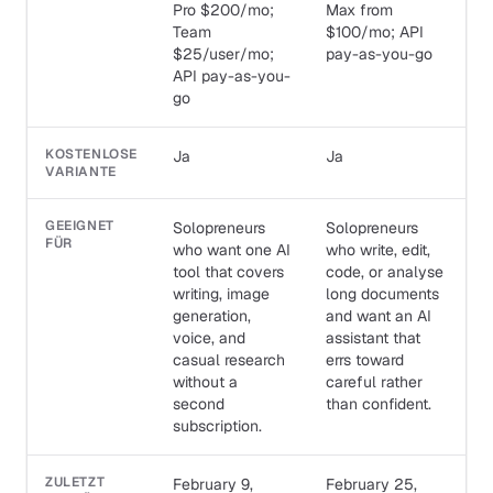
Pro $200/mo;
Max from
Team
$100/mo; API
$25/user/mo;
pay-as-you-go
API pay-as-you-
go
KOSTENLOSE
Ja
Ja
VARIANTE
GEEIGNET
Solopreneurs
Solopreneurs
FÜR
who want one AI
who write, edit,
tool that covers
code, or analyse
writing, image
long documents
generation,
and want an AI
voice, and
assistant that
casual research
errs toward
without a
careful rather
second
than confident.
subscription.
ZULETZT
February 9,
February 25,