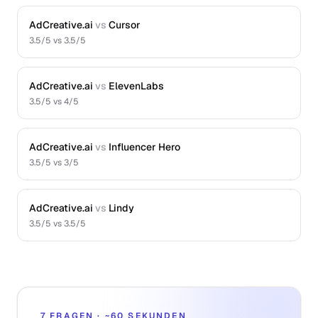
AdCreative.ai
vs
Cursor
3.5
/5 vs
3.5
/5
AdCreative.ai
vs
ElevenLabs
3.5
/5 vs
4
/5
AdCreative.ai
vs
Influencer Hero
3.5
/5 vs
3
/5
AdCreative.ai
vs
Lindy
3.5
/5 vs
3.5
/5
7 FRAGEN · ~60 SEKUNDEN