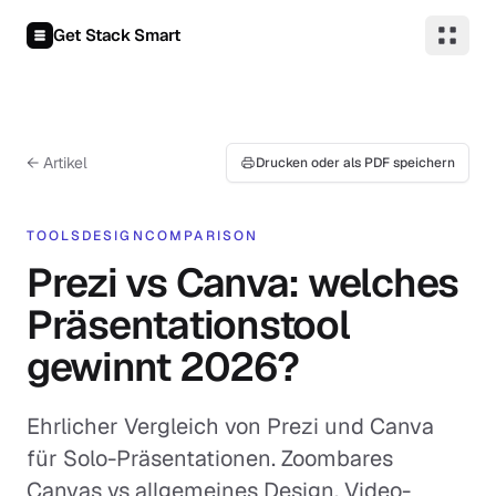
Zum Inhalt springen
Get Stack Smart
← Artikel
Drucken oder als PDF speichern
TOOLS
DESIGN
COMPARISON
Prezi vs Canva: welches
Präsentationstool
gewinnt 2026?
Ehrlicher Vergleich von Prezi und Canva
für Solo-Präsentationen. Zoombares
Canvas vs allgemeines Design, Video-