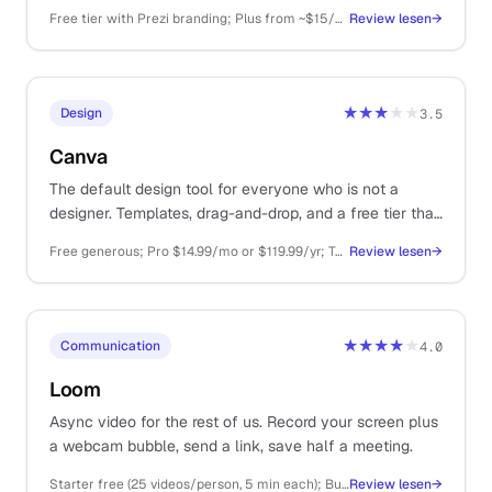
decks, course delivery, or recorded webinars.
Free tier with Prezi branding; Plus from ~$15/mo (annual), Premium ~$25/mo, Business higher
Review lesen
→
★★★
★★
Design
3.5
Canva
The default design tool for everyone who is not a
designer. Templates, drag-and-drop, and a free tier that
covers most one-person business needs.
Free generous; Pro $14.99/mo or $119.99/yr; Teams from $29.99/mo
Review lesen
→
★★★★
★
Communication
4.0
Loom
Async video for the rest of us. Record your screen plus
a webcam bubble, send a link, save half a meeting.
Starter free (25 videos/person, 5 min each); Business $15/user/mo
Review lesen
→