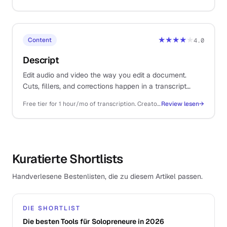
★★★★
★
Content
4.0
Descript
Edit audio and video the way you edit a document.
Cuts, fillers, and corrections happen in a transcript
instead of a timeline, which compresses a half-day of
Free tier for 1 hour/mo of transcription. Creator $19/mo, Pro $35/mo billed annually
Review lesen
→
editing into an hour.
Kuratierte Shortlists
Handverlesene Bestenlisten, die zu diesem Artikel passen.
DIE SHORTLIST
Die besten Tools für Solopreneure in 2026